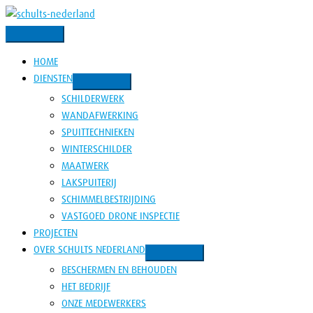
Ga
naar
de
HOME
inhoud
DIENSTEN
SCHILDERWERK
WANDAFWERKING
SPUITTECHNIEKEN
WINTERSCHILDER
MAATWERK
LAKSPUITERIJ
SCHIMMELBESTRIJDING
VASTGOED DRONE INSPECTIE
PROJECTEN
OVER SCHULTS NEDERLAND
BESCHERMEN EN BEHOUDEN
HET BEDRIJF
ONZE MEDEWERKERS